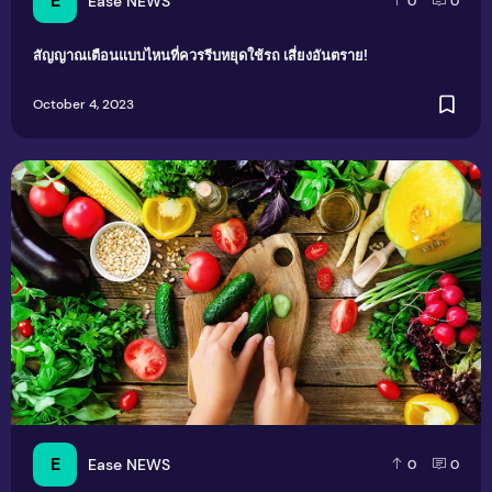
E
Ease NEWS
0
0
สัญญาณเตือนแบบไหนที่ควรรีบหยุดใช้รถ เสี่ยงอันตราย!
October 4, 2023
12 ชนิดผักห้ามกินดิบ อันตรายถึงตายได้เลย
E
Ease NEWS
0
0